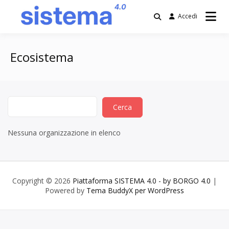
Salta
al
Accedi
contenuto
Piattaforma
SISTEMA 4.0 –
Ecosistema
by BORGO 4.0
Nessuna organizzazione in elenco
Copyright © 2026
Piattaforma SISTEMA 4.0 - by BORGO 4.0
|
Powered by
Tema BuddyX per WordPress