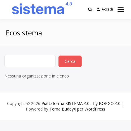
Salta
al
Accedi
contenuto
Piattaforma
SISTEMA 4.0 –
Ecosistema
by BORGO 4.0
Nessuna organizzazione in elenco
Copyright © 2026
Piattaforma SISTEMA 4.0 - by BORGO 4.0
|
Powered by
Tema BuddyX per WordPress