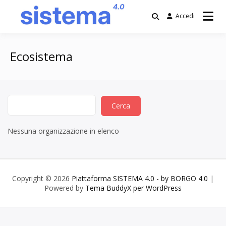
Salta
al
Accedi
contenuto
Piattaforma
SISTEMA 4.0 –
Ecosistema
by BORGO 4.0
Nessuna organizzazione in elenco
Copyright © 2026
Piattaforma SISTEMA 4.0 - by BORGO 4.0
|
Powered by
Tema BuddyX per WordPress