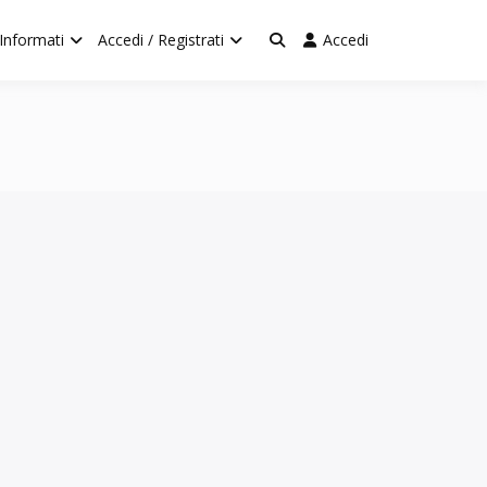
Informati
Accedi / Registrati
Accedi
– by BORGO 4.0