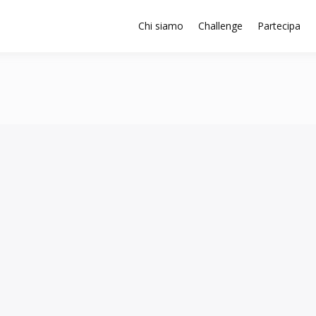
Chi siamo
Challenge
Partecipa
attaforma SISTEMA 4.0 