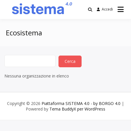
Salta
al
Accedi
contenuto
Piattaforma
SISTEMA 4.0 –
Ecosistema
by BORGO 4.0
Nessuna organizzazione in elenco
Copyright © 2026
Piattaforma SISTEMA 4.0 - by BORGO 4.0
|
Powered by
Tema BuddyX per WordPress