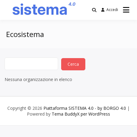
Salta
al
Accedi
contenuto
Piattaforma
SISTEMA 4.0 –
Ecosistema
by BORGO 4.0
Nessuna organizzazione in elenco
Copyright © 2026
Piattaforma SISTEMA 4.0 - by BORGO 4.0
|
Powered by
Tema BuddyX per WordPress