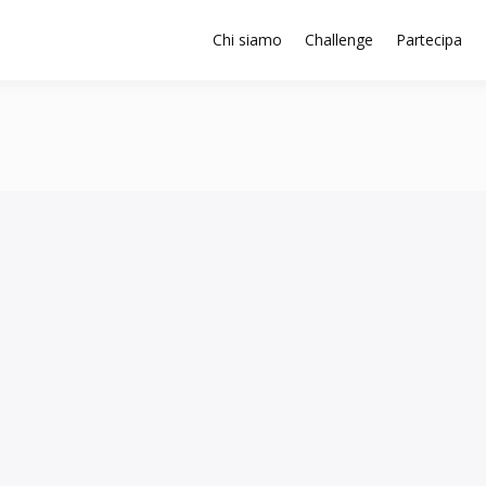
Chi siamo
Challenge
Partecipa
attaforma SISTEMA 4.0 