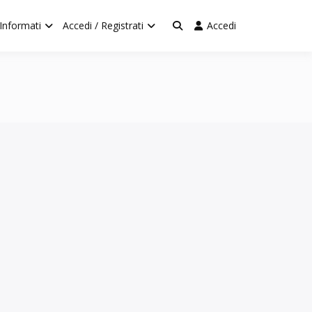
Informati
Accedi / Registrati
Accedi
– by BORGO 4.0