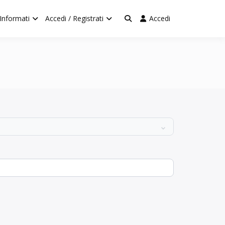
Informati
Accedi / Registrati
Accedi
– by BORGO 4.0