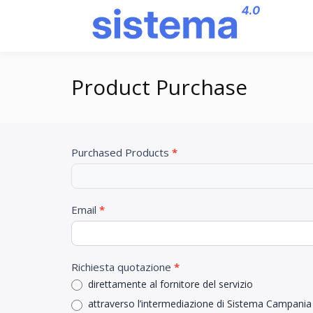
Salta
al
Pi
contenuto
Product Purchase
Product
Purchased Products
Se
*
Purchase
sei
un
essere
umano,
Email
*
lascia
questo
campo
vuoto.
Richiesta quotazione
*
direttamente al fornitore del servizio
attraverso l’intermediazione di Sistema Campania