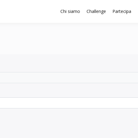
Chi siamo
Challenge
Partecipa
attaforma SISTEMA 4.0 